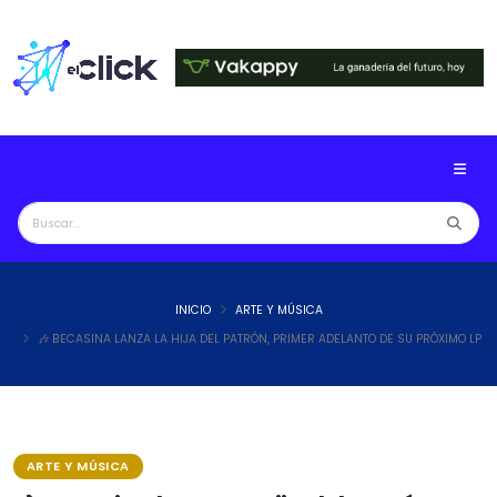
INICIO
ARTE Y MÚSICA
🎶 BECASINA LANZA LA HIJA DEL PATRÓN, PRIMER ADELANTO DE SU PRÓXIMO LP
ARTE Y MÚSICA